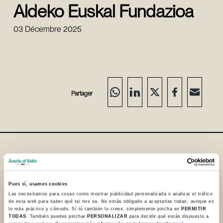
Aldeko Euskal Fundazioa
03 Décembre 2025
Partager
Où sommes-nous / Contact
+34 945 253932
Pues sí, usamos cookies
+34 945 250983
Las necesitamos para cosas como mostrar publicidad personalizada o analizar el tráfico
de esta web para saber qué tal nos va. No estás obligado a aceptarlas todas, aunque es
info@sanchoelsabio.eus
lo más práctico y cómodo. Sí tú también lo crees, simplemente pincha en
PERMITIR
TODAS
. También puedes pinchar
PERSONALIZAR
para decidir qué estás dispuesto a