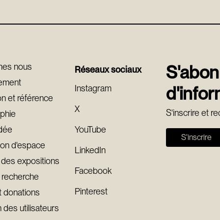
mes nous
S'abonn
Réseaux sociaux
rement
Instagram
d'infor
on et référence
X
S'inscrire et r
phie
idée
YouTube
S'inscrire
ion d'espace
LinkedIn
 des expositions
Facebook
 recherche
Pinterest
t donations
 des utilisateurs