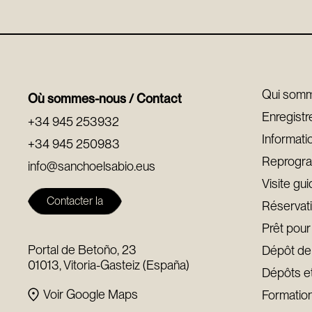
Qui som
Où sommes-nous / Contact
Enregist
+34 945 253932
Informati
+34 945 250983
Reprogra
info@sanchoelsabio.eus
Visite gu
Contacter la
Réservat
fondation
Prêt pour
Portal de Betoño, 23
Dépôt de
01013, Vitoria-Gasteiz (España)
Dépôts e
Voir Google Maps
Formation