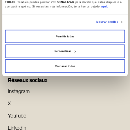
info@sanchoelsabio.eus
TODAS
. También puedes pinchar
PERSONALIZAR
para decidir qué estás dispuesto a
compartir y qué no. Si necesitas más información, te la hemos dejado
aquí.
Contacter la
Mostrar detalles
fondation
Portal de Betoño, 23
Permitir todas
01013, Vitoria-Gasteiz (España)
Personalizar
Voir Google Maps
Rechazar todas
Réseaux sociaux
Instagram
X
YouTube
LinkedIn