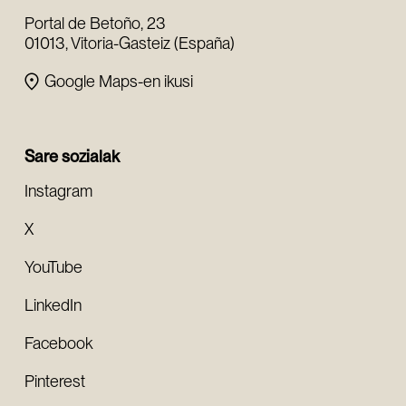
Portal de Betoño, 23
01013, Vitoria-Gasteiz (España)
Google Maps-en ikusi
Sare sozialak
Instagram
X
YouTube
LinkedIn
Facebook
Pinterest