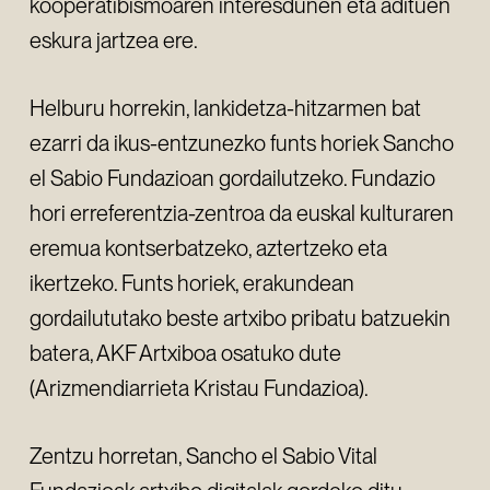
kooperatibismoaren interesdunen eta adituen
eskura jartzea ere.
Helburu horrekin, lankidetza-hitzarmen bat
ezarri da ikus-entzunezko funts horiek Sancho
el Sabio Fundazioan gordailutzeko. Fundazio
hori erreferentzia-zentroa da euskal kulturaren
eremua kontserbatzeko, aztertzeko eta
ikertzeko. Funts horiek, erakundean
gordailututako beste artxibo pribatu batzuekin
batera, AKF Artxiboa osatuko dute
(Arizmendiarrieta Kristau Fundazioa).
Zentzu horretan, Sancho el Sabio Vital