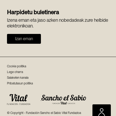
Harpidetu buletinera
Izena eman eta jaso azken nobedadeak zure helbide
elektronikoan.
Izan eman
Cookie politika
Lege oharra
Salaketen kanala
Pribatutasun politika
© Copyright - Fundación Sancho el Sabio Vital Fundazioa