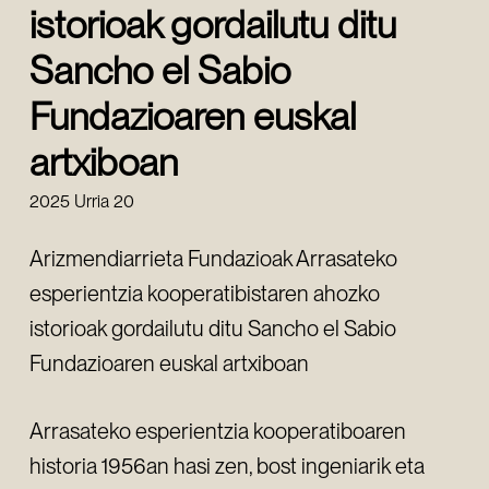
istorioak gordailutu ditu
Sancho el Sabio
Fundazioaren euskal
artxiboan
2025 Urria 20
Arizmendiarrieta Fundazioak Arrasateko
esperientzia kooperatibistaren ahozko
istorioak gordailutu ditu Sancho el Sabio
Fundazioaren euskal artxiboan
Arrasateko esperientzia kooperatiboaren
historia 1956an hasi zen, bost ingeniarik eta