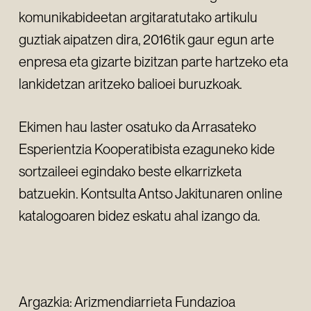
komunikabideetan argitaratutako artikulu
guztiak aipatzen dira, 2016tik gaur egun arte
enpresa eta gizarte bizitzan parte hartzeko eta
lankidetzan aritzeko balioei buruzkoak.
Ekimen hau laster osatuko da Arrasateko
Esperientzia Kooperatibista ezaguneko kide
sortzaileei egindako beste elkarrizketa
batzuekin. Kontsulta Antso Jakitunaren online
katalogoaren bidez eskatu ahal izango da.
Argazkia: Arizmendiarrieta Fundazioa