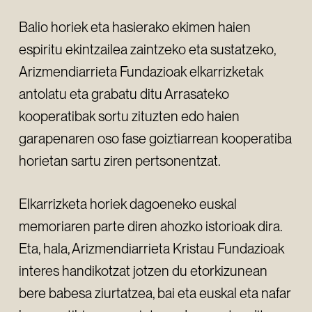
Balio horiek eta hasierako ekimen haien
espiritu ekintzailea zaintzeko eta sustatzeko,
Arizmendiarrieta Fundazioak elkarrizketak
antolatu eta grabatu ditu Arrasateko
kooperatibak sortu zituzten edo haien
garapenaren oso fase goiztiarrean kooperatiba
horietan sartu ziren pertsonentzat.
Elkarrizketa horiek dagoeneko euskal
memoriaren parte diren ahozko istorioak dira.
Eta, hala, Arizmendiarrieta Kristau Fundazioak
interes handikotzat jotzen du etorkizunean
bere babesa ziurtatzea, bai eta euskal eta nafar