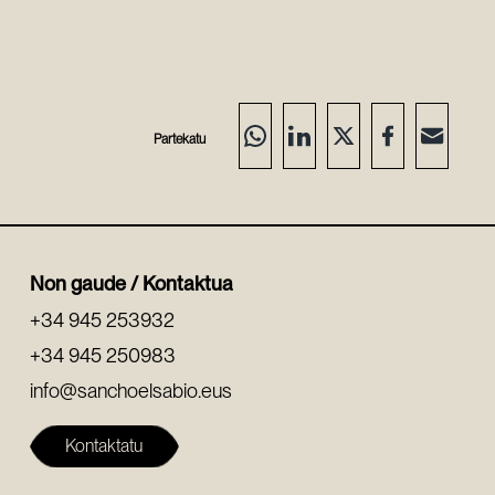
Partekatu
Non gaude / Kontaktua
+34 945 253932
+34 945 250983
info@sanchoelsabio.eus
Kontaktatu