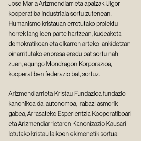
Jose Maria Arizmendiarrieta apaizak Ulgor
kooperatiba industriala sortu zutenean.
Humanismo kristauan errotutako proiektu
horrek langileen parte hartzean, kudeaketa
demokratikoan eta elkarren arteko lankidetzan
oinarritutako enpresa eredu bat sortu nahi
zuen, egungo Mondragon Korporazioa,
kooperatiben federazio bat, sortuz.
Arizmendiarrieta Kristau Fundazioa fundazio
kanonikoa da, autonomoa, irabazi asmorik
gabea, Arrasateko Esperientzia Kooperatiboari
eta Arizmendiarrietaren Kanonizazio Kausari
lotutako kristau laikoen ekimenetik sortua.