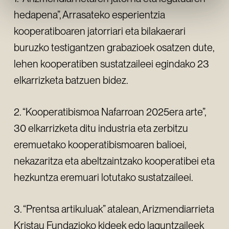
hedapena”, Arrasateko esperientzia
kooperatiboaren jatorriari eta bilakaerari
buruzko testigantzen grabazioek osatzen dute,
lehen kooperatiben sustatzaileei egindako 23
elkarrizketa batzuen bidez.
2. “Kooperatibismoa Nafarroan 2025era arte”,
30 elkarrizketa ditu industria eta zerbitzu
eremuetako kooperatibismoaren balioei,
nekazaritza eta abeltzaintzako kooperatibei eta
hezkuntza eremuari lotutako sustatzaileei.
3. “Prentsa artikuluak” atalean, Arizmendiarrieta
Kristau Fundazioko kideek edo laguntzaileek