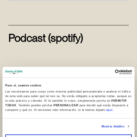
Podcast (spotify)
Pues sí, usamos cookies
Las necesitamos para cosas como mostrar publicidad personalizada o analizar el tráfico
de esta web para saber qué tal nos va. No estás obligado a aceptarlas todas, aunque es
lo más práctico y cómodo. Sí tú también lo crees, simplemente pincha en
PERMITIR
TODAS
. También puedes pinchar
PERSONALIZAR
para decidir qué estás dispuesto a
compartir y qué no. Si necesitas más información, te la hemos dejado
aquí.
Mostrar detalles