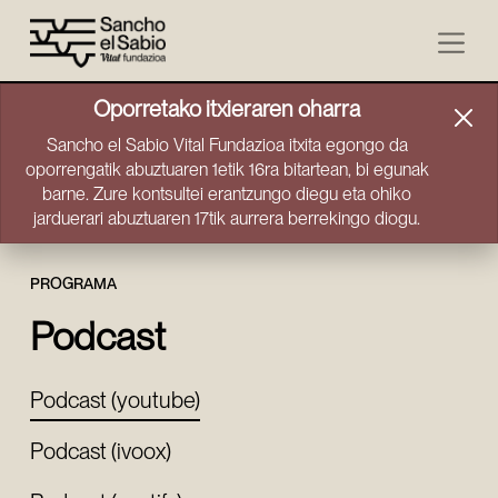
Joan zuzenean edukira
Oporretako itxieraren oharra
Sancho el Sabio Vital Fundazioa itxita egongo da
oporrengatik abuztuaren 1etik 16ra bitartean, bi egunak
barne. Zure kontsultei erantzungo diegu eta ohiko
jarduerari abuztuaren 17tik aurrera berrekingo diogu.
PROGRAMA
Podcast
Podcast (youtube)
Podcast (ivoox)