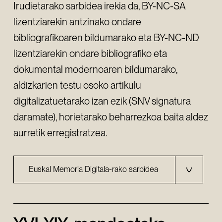
Irudietarako sarbidea irekia da, BY-NC-SA
lizentziarekin antzinako ondare
bibliografikoaren bildumarako eta BY-NC-ND
lizentziarekin ondare bibliografiko eta
dokumental modernoaren bildumarako,
aldizkarien testu osoko artikulu
digitalizatuetarako izan ezik (SNV signatura
daramate), horietarako beharrezkoa baita aldez
aurretik erregistratzea.
Euskal Memoria Digitala-rako sarbidea