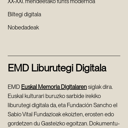
XX-XXI. mendeetako funts modernoa
Biltegi digitala
Nobedadeak
EMD Liburutegi Digitala
EMD
Euskal Memoria Digitalaren
siglak dira.
Euskal kulturari buruzko sarbide irekiko
liburutegi digitala da, eta Fundación Sancho el
Sabio Vital Fundazioak ekoizten, erosten edo
gordetzen du Gasteizko egoitzan. Dokumentu-