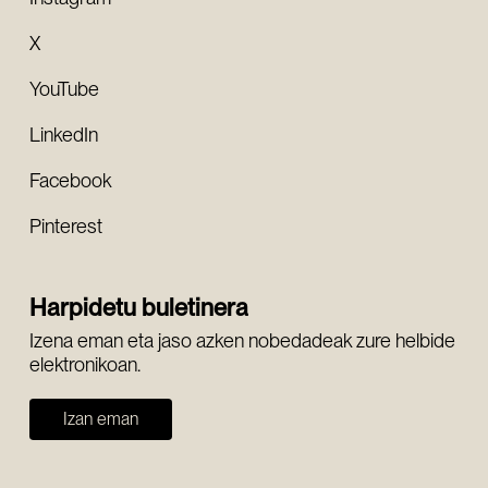
X
YouTube
LinkedIn
Facebook
Pinterest
Harpidetu buletinera
Izena eman eta jaso azken nobedadeak zure helbide
elektronikoan.
Izan eman