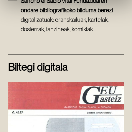
Sancho el Sabio Vital Fundazioaren
ondare bibliografikoko bilduma berezi
digitalizatuak: eranskailuak, kartelak,
dosierrak, fanzineak, komikiak...
Biltegi digitala