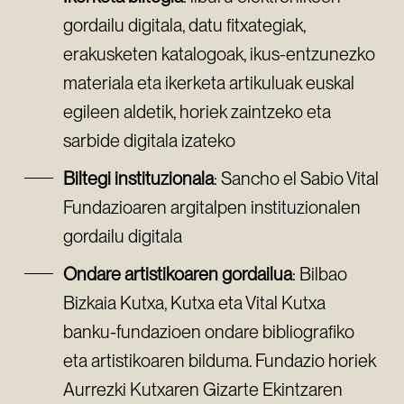
gordailu digitala, datu fitxategiak,
erakusketen katalogoak, ikus-entzunezko
materiala eta ikerketa artikuluak euskal
egileen aldetik, horiek zaintzeko eta
sarbide digitala izateko
Biltegi instituzionala
: Sancho el Sabio Vital
Fundazioaren argitalpen instituzionalen
gordailu digitala
Ondare artistikoaren gordailua
: Bilbao
Bizkaia Kutxa, Kutxa eta Vital Kutxa
banku-fundazioen ondare bibliografiko
eta artistikoaren bilduma. Fundazio horiek
Aurrezki Kutxaren Gizarte Ekintzaren