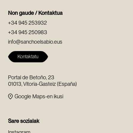
Non gaude / Kontaktua
+34 945 253932
+34 945 250983
info@sanchoelsabio.eus
Kontaktatu
Portal de Betoño, 23
01013, Vitoria-Gasteiz (España)
Google Maps-en ikusi
Sare sozialak
Instagram