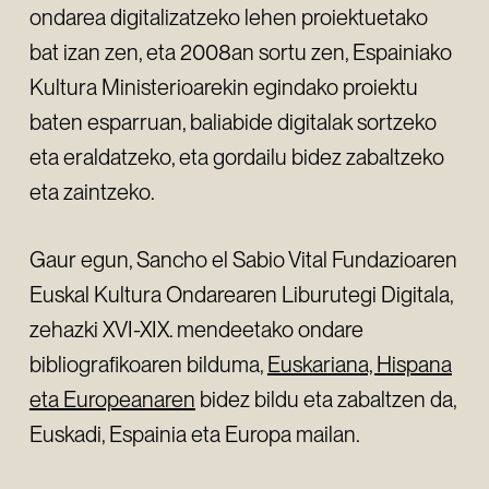
ondarea digitalizatzeko lehen proiektuetako
bat izan zen, eta 2008an sortu zen, Espainiako
Kultura Ministerioarekin egindako proiektu
baten esparruan, baliabide digitalak sortzeko
eta eraldatzeko, eta gordailu bidez zabaltzeko
eta zaintzeko.
Gaur egun, Sancho el Sabio Vital Fundazioaren
Euskal Kultura Ondarearen Liburutegi Digitala,
zehazki XVI-XIX. mendeetako ondare
bibliografikoaren bilduma,
Euskariana, Hispana
eta Europeanaren
bidez bildu eta zabaltzen da,
Euskadi, Espainia eta Europa mailan.