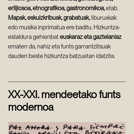
erlijiosoa, etnografikoa, gastronomikoa,
etab.
Mapak, eskuizkribuak, grabatuak,
liburuxkak
edo musika inprimatua ere baditu. Hizkuntza-
estaldura gehienbat
euskaraz eta gaztelaniaz
ematen da, nahiz eta funts garrantzitsuak
dauden beste hizkuntza batzuetan idatzita.
XX-XXI. mendeetako funts
modernoa