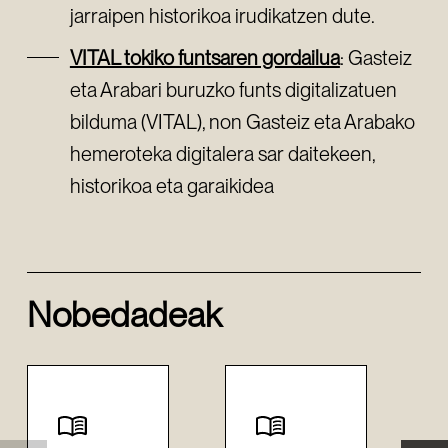
jarraipen historikoa irudikatzen dute.
VITAL tokiko funtsaren gordailua
: Gasteiz
eta Arabari buruzko funts digitalizatuen
bilduma (VITAL), non Gasteiz eta Arabako
hemeroteka digitalera sar daitekeen,
historikoa eta garaikidea
Nobedadeak