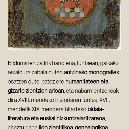
Bildumaren zatirik handiena, funtsean, gaikako
estaldura zabala duten
antzinako monografiek
osatzen dute, batez ere
humanitateen eta
gizarte zientzien arloan
, eta nabarmentzekoak
dira XVIII. mendeko historiaren funtsa, XVII.
mendetik XIX. mendera bitarteko
bidaia-
literatura eta euskal hizkuntzalaritzarena
,
ahaztu gabe
ildo zientifikoa, genealogikoa,