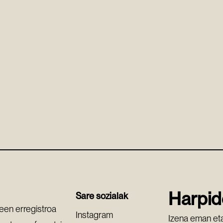
Harpid
Sare sozialak
leen erregistroa
Instagram
Izena eman eta