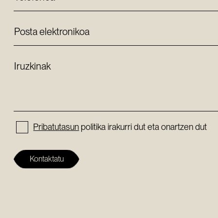
Posta elektronikoa
Iruzkinak
Pribatutasun
politika irakurri dut eta onartzen dut
Kontaktatu