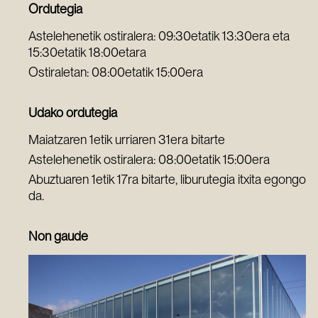
Ordutegia
Astelehenetik ostiralera: 09:30etatik 13:30era eta
15:30etatik 18:00etara
Ostiraletan: 08:00etatik 15:00era
Udako ordutegia
Maiatzaren 1etik urriaren 31era bitarte
Astelehenetik ostiralera: 08:00etatik 15:00era
Abuztuaren 1etik 17ra bitarte, liburutegia itxita egongo
da.
Non gaude