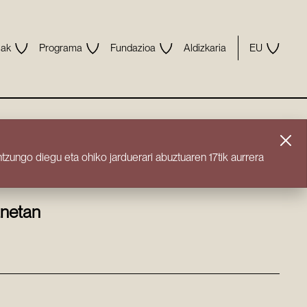
uak
Programa
Fundazioa
Aldizkaria
EU
ntzungo diegu eta ohiko jarduerari abuztuaren 17tik aurrera
anetan