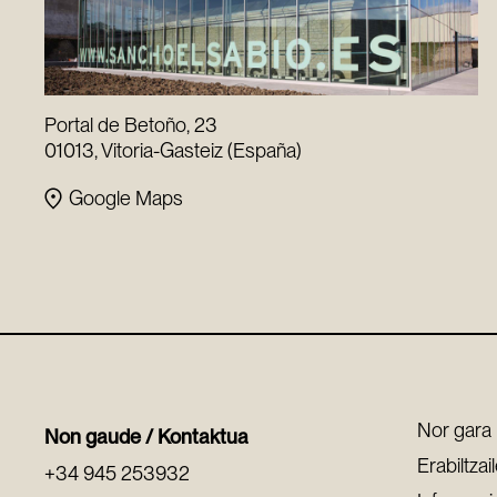
Portal de Betoño, 23
01013, Vitoria-Gasteiz (España)
Google Maps
Nor gara
Non gaude / Kontaktua
Erabiltzai
+34 945 253932