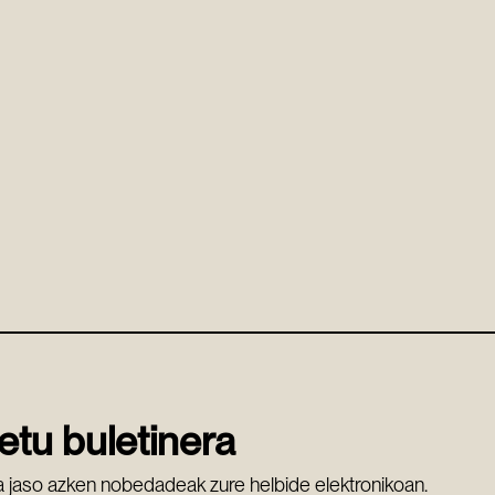
etu buletinera
 jaso azken nobedadeak zure helbide elektronikoan.