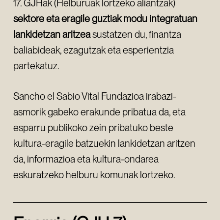
17. GJHak (Helburuak lortzeko aliantzak)
sektore eta eragile guztiak modu integratuan
lankidetzan aritzea
sustatzen du, finantza
baliabideak, ezagutzak eta esperientzia
partekatuz.
Sancho el Sabio Vital Fundazioa irabazi-
asmorik gabeko erakunde pribatua da, eta
esparru publikoko zein pribatuko beste
kultura-eragile batzuekin lankidetzan aritzen
da, informazioa eta kultura-ondarea
eskuratzeko helburu komunak lortzeko.