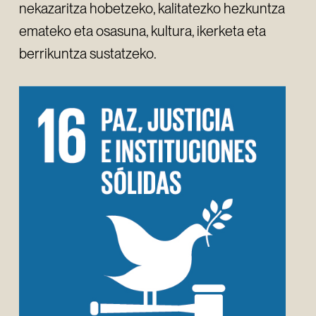
nekazaritza hobetzeko, kalitatezko hezkuntza
emateko eta osasuna, kultura, ikerketa eta
berrikuntza sustatzeko.