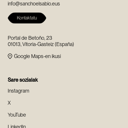
info@sanchoelsabio.eus
Kontaktatu
Portal de Betoño, 23
01013, Vitoria-Gasteiz (España)
Google Maps-en ikusi
Sare sozialak
Instagram
X
YouTube
LinkedIn