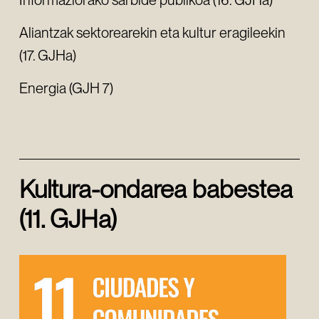
Informaziorako sarbide publikoa (16. GJHa)
Aliantzak sektorearekin eta kultur eragileekin
(17. GJHa)
Energia (GJH 7)
Kultura-ondarea babestea
(11. GJHa)