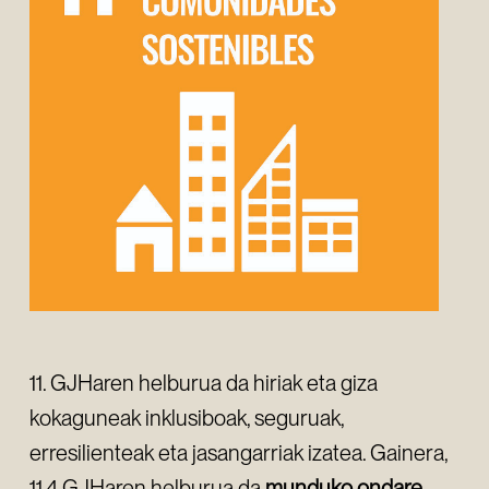
11. GJHaren helburua da hiriak eta giza
kokaguneak inklusiboak, seguruak,
erresilienteak eta jasangarriak izatea. Gainera,
11.4 GJHaren helburua da
munduko ondare