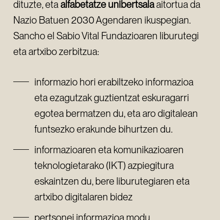
dituzte, eta
alfabetatze unibertsala
aitortua da
Nazio Batuen 2030 Agendaren ikuspegian.
Sancho el Sabio Vital Fundazioaren liburutegi
eta artxibo zerbitzua:
informazio hori erabiltzeko informazioa
eta ezagutzak guztientzat eskuragarri
egotea bermatzen du, eta aro digitalean
funtsezko erakunde bihurtzen du.
informazioaren eta komunikazioaren
teknologietarako (IKT) azpiegitura
eskaintzen du, bere liburutegiaren eta
artxibo digitalaren bidez
pertsonei informazioa modu