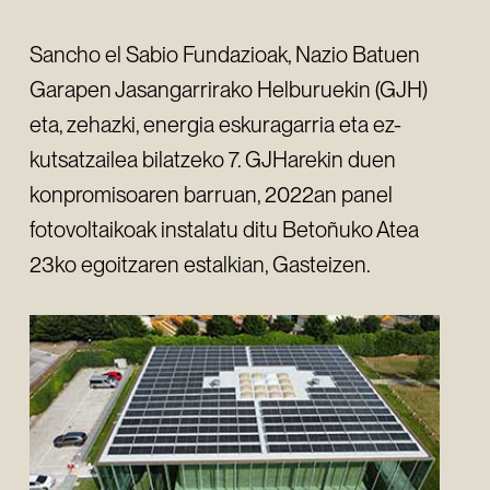
Sancho el Sabio Fundazioak, Nazio Batuen
Garapen Jasangarrirako Helburuekin (GJH)
eta, zehazki, energia eskuragarria eta ez-
kutsatzailea bilatzeko 7. GJHarekin duen
konpromisoaren barruan, 2022an panel
fotovoltaikoak instalatu ditu Betoñuko Atea
23ko egoitzaren estalkian, Gasteizen.