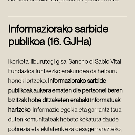
Informaziorako sarbide
publikoa (16. GJHa)
Ikerketa-liburutegi gisa, Sancho el Sabio Vital
Fundazioa funtsezko erakundea da helburu
horiek lortzeko.
Informaziorako sarbide
publikoak aukera ematen die pertsonei beren
bizitzak hobe ditzaketen erabaki informatuak
hartzeko
. Informazio egokia eta garrantzitsua
duten komunitateak hobeto kokatuta daude
pobrezia eta ekitaterik eza desagerrarazteko,