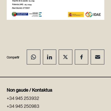
Compartir
Non gaude / Kontaktua
+34 945 253932
+34 945 250983