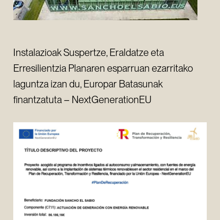
Instalazioak Suspertze, Eraldatze eta
Erresilientzia Planaren esparruan ezarritako
laguntza izan du, Europar Batasunak
finantzatuta – NextGenerationEU