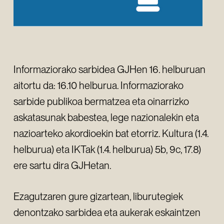
Informaziorako sarbidea GJHen 16. helburuan
aitortu da: 16.10 helburua. Informaziorako
sarbide publikoa bermatzea eta oinarrizko
askatasunak babestea, lege nazionalekin eta
nazioarteko akordioekin bat etorriz. Kultura (1.4.
helburua) eta IKTak (1.4. helburua) 5b, 9c, 17.8)
ere sartu dira GJHetan.
Ezagutzaren gure gizartean, liburutegiek
denontzako sarbidea eta aukerak eskaintzen