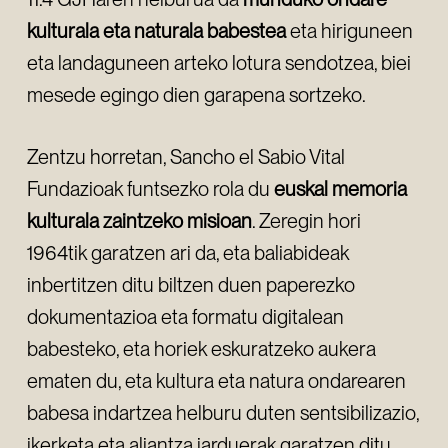
kulturala eta naturala babestea
eta hiriguneen
eta landaguneen arteko lotura sendotzea, biei
mesede egingo dien garapena sortzeko.
Zentzu horretan, Sancho el Sabio Vital
Fundazioak funtsezko rola du
euskal memoria
kulturala zaintzeko misioan
. Zeregin hori
1964tik garatzen ari da, eta baliabideak
inbertitzen ditu biltzen duen paperezko
dokumentazioa eta formatu digitalean
babesteko, eta horiek eskuratzeko aukera
ematen du, eta kultura eta natura ondarearen
babesa indartzea helburu duten sentsibilizazio,
ikerketa eta aliantza jarduerak garatzen ditu.