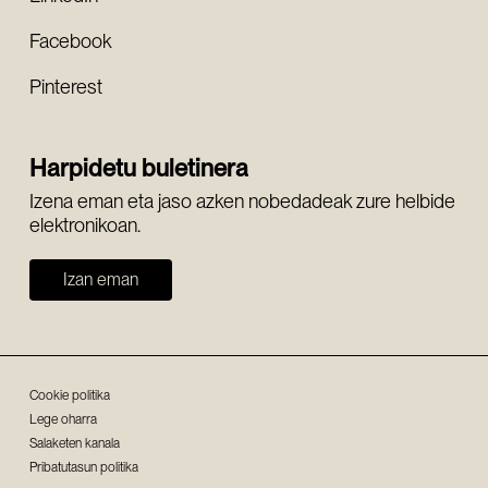
Facebook
Pinterest
Harpidetu buletinera
Izena eman eta jaso azken nobedadeak zure helbide
elektronikoan.
Izan eman
Cookie politika
Lege oharra
Salaketen kanala
Pribatutasun politika