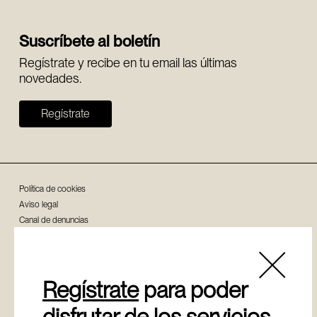
Suscríbete al boletín
Regístrate y recibe en tu email las últimas
novedades.
Regístrate
Política de cookies
Aviso legal
Canal de denuncias
Política de privacidad
Regístrate
para poder
disfrutar de los servicios
© Copyright - Fundación Sancho el Sabio Vital Fundazioa