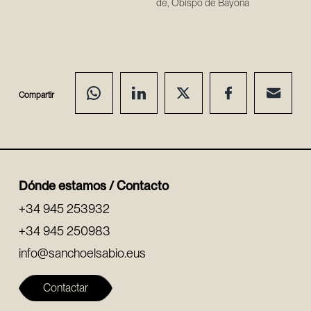
de, Obispo de Bayona
en la ciudad de Pamplona los
Bayonaco Jaun Aphezpicuaren
años 1780 y 81..
manuz imprimatua.
Compartir
Dónde estamos / Contacto
+34 945 253932
+34 945 250983
info@sanchoelsabio.eus
Contactar