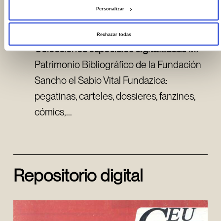
Personalizar
de Amigos de Laguardia (Laguardia,
Álava)
Rechazar todas
Colecciones especiales digitalizadas
de
Patrimonio Bibliográfico de la Fundación
Sancho el Sabio Vital Fundazioa:
pegatinas, carteles, dossieres, fanzines,
cómics,...
Repositorio digital