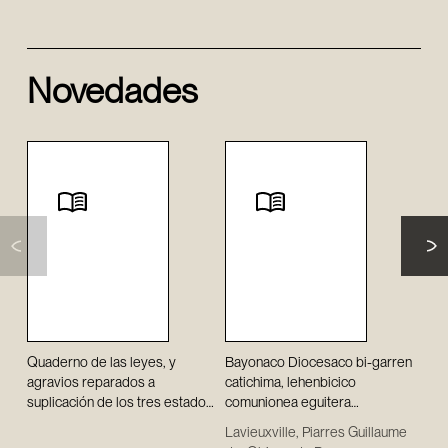
Novedades
Quaderno de las leyes, y
Bayonaco Diocesaco bi-garren
Quae
agravios reparados a
catichima, lehenbicico
/ ex
suplicación de los tres estados
comunionea eguitera
de E
de el Reyno de Navarra, en sus
preparatcen diren Haurrençat /
Lavieuxville, Piarres Guillaume
Espa
Cortes Generales celebradas
Guillaume de Lavieuxville