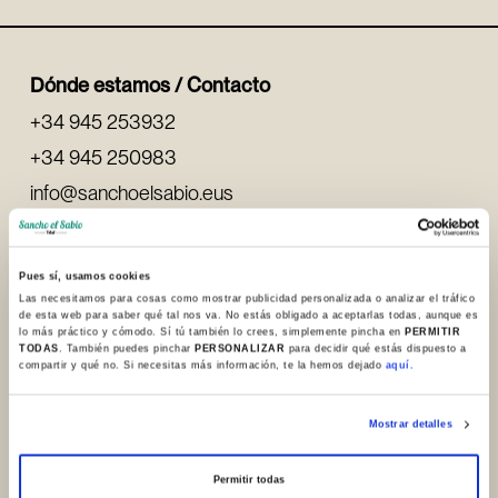
Dónde estamos / Contacto
+34 945 253932
+34 945 250983
info@sanchoelsabio.eus
Contactar
Pues sí, usamos cookies
Las necesitamos para cosas como mostrar publicidad personalizada o analizar el tráfico
de esta web para saber qué tal nos va. No estás obligado a aceptarlas todas, aunque es
Portal de Betoño, 23
lo más práctico y cómodo. Sí tú también lo crees, simplemente pincha en
PERMITIR
01013, Vitoria-Gasteiz (España)
TODAS
. También puedes pinchar
PERSONALIZAR
para decidir qué estás dispuesto a
compartir y qué no. Si necesitas más información, te la hemos dejado
aquí.
Ver Google Maps
Mostrar detalles
Permitir todas
Redes sociales