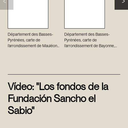
Département des Basses-
Département des Basses-
Lor
Pyrénées, carte de
Pyrénées, carte de
Lor
l'arrondissement de Mauléon
l'arrondissement de Bayonne,
dressé d'après les plans du
dressé d'après les plans du
cadastre et autres documents /
cadastre et autres documents /
par A. Perret
par A. Perret
Vídeo: "Los fondos de la
Fundación Sancho el
Sabio"