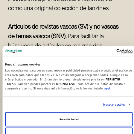
como una original colección de fanzines.
Artículos de revistas vascas (SV) y no vascas
de temas vascos (SNV).
Para facilitar la
búsqueda de artículos se realizan dos
procesos, por un lado, el vaciado analítico de
las principales revistas, y por otro, la
Pues sí, usamos cookies
Las necesitamos para cosas como mostrar publicidad personalizada o analizar el tráfico de
digitalización de los sumarios y textos en un
esta web para saber qué tal nos va. No estás obligado a aceptarlas todas, aunque es lo
más práctico y cómodo. Sí tú también lo crees, simplemente pincha en
PERMITIR
proyecto que asocia la descripción
TODAS
. También puedes pinchar
PERSONALIZAR
para decidir qué estás dispuesto a
compartir y qué no. Si necesitas más información, te la hemos dejado
aquí.
bibliográfica con las imágenes.
Mostrar detalles
Prensa histórica vasca
y de Vitoria y Álava,
Permitir todas
colección que integra el fondo de patrimonio
documental considerado como histórico. Esta