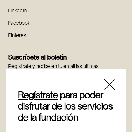
LinkedIn
Facebook
Pinterest
Suscríbete al boletín
Regístrate y recibe en tu email las últimas
novedades.
Regístrate
Regístrate
para poder
disfrutar de los servicios
de la fundación
Política de cookies
Aviso legal
Canal de denuncias