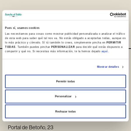
Compartir
Pues sí, usamos cookies
Las necesitamos para cosas como mostrar publicidad personalizada o analizar el tráfico
de esta web para saber qué tal nos va. No estás obligado a aceptarlas todas, aunque es
lo más práctico y cómodo. Sí tú también lo crees, simplemente pincha en
PERMITIR
TODAS
. También puedes pinchar
PERSONALIZAR
para decidir qué estás dispuesto a
compartir y qué no. Si necesitas más información, te la hemos dejado
aquí.
Dónde estamos / Contacto
Mostrar detalles
+34 945 253932
+34 945 250983
Permitir todas
info@sanchoelsabio.eus
Personalizar
Contactar
Rechazar todas
Portal de Betoño, 23