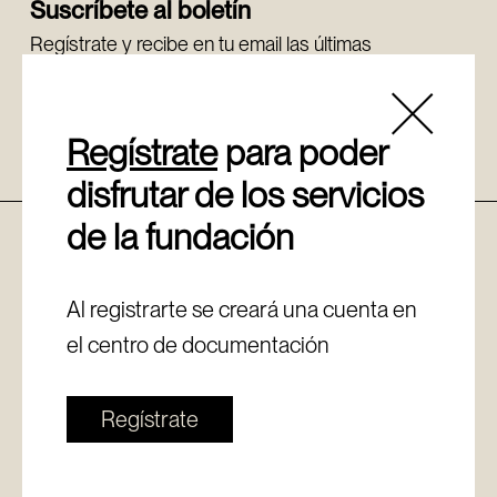
Suscríbete al boletín
Regístrate y recibe en tu email las últimas
novedades.
Regístrate
Regístrate
para poder
disfrutar de los servicios
de la fundación
Política de cookies
Aviso legal
Canal de denuncias
Al registrarte se creará una cuenta en
Política de privacidad
el centro de documentación
Regístrate
© Copyright - Fundación Sancho el Sabio Vital Fundazioa