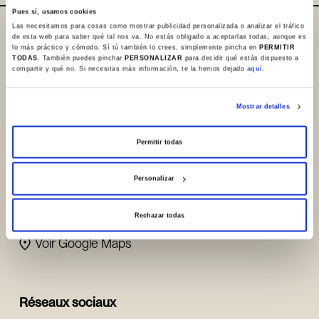
Pues sí, usamos cookies
Las necesitamos para cosas como mostrar publicidad personalizada o analizar el tráfico
de esta web para saber qué tal nos va. No estás obligado a aceptarlas todas, aunque es
Où sommes-nous / Contact
lo más práctico y cómodo. Sí tú también lo crees, simplemente pincha en
PERMITIR
TODAS
. También puedes pinchar
PERSONALIZAR
para decidir qué estás dispuesto a
+34 945 253932
compartir y qué no. Si necesitas más información, te la hemos dejado
aquí.
+34 945 250983
Mostrar detalles
info@sanchoelsabio.eus
Permitir todas
Contacter la
fondation
Personalizar
Portal de Betoño, 23
01013, Vitoria-Gasteiz (España)
Rechazar todas
Voir Google Maps
Réseaux sociaux