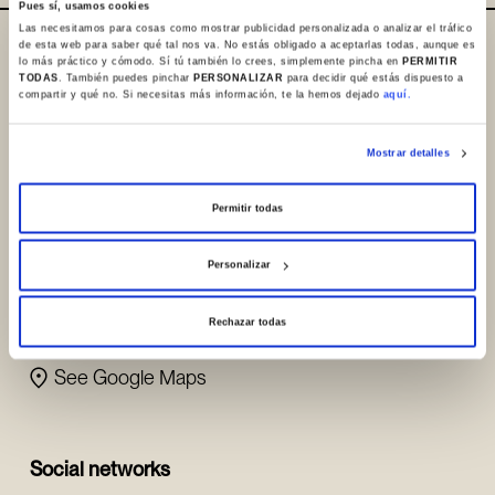
Pues sí, usamos cookies
Las necesitamos para cosas como mostrar publicidad personalizada o analizar el tráfico
de esta web para saber qué tal nos va. No estás obligado a aceptarlas todas, aunque es
Where are we/ Contact
lo más práctico y cómodo. Sí tú también lo crees, simplemente pincha en
PERMITIR
TODAS
. También puedes pinchar
PERSONALIZAR
para decidir qué estás dispuesto a
compartir y qué no. Si necesitas más información, te la hemos dejado
aquí.
+34 945 253932
+34 945 250983
Mostrar detalles
info@sanchoelsabio.eus
Permitir todas
Contact
Personalizar
Portal de Betoño, 23
Rechazar todas
01013, Vitoria-Gasteiz (Spain)
See Google Maps
Social networks