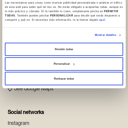
Las necesitamos para cosas como mostrar publicidad personalizada o analizar el tráfico
Where are we/ Contact
de esta web para saber qué tal nos va. No estás obligado a aceptarlas todas, aunque es
lo más práctico y cómodo. Sí tú también lo crees, simplemente pincha en
PERMITIR
TODAS
. También puedes pinchar
PERSONALIZAR
para decidir qué estás dispuesto a
+34 945 253932
compartir y qué no. Si necesitas más información, te la hemos dejado
aquí.
+34 945 250983
info@sanchoelsabio.eus
Mostrar detalles
Contact
Permitir todas
Personalizar
Portal de Betoño, 23
01013, Vitoria-Gasteiz (Spain)
Rechazar todas
See Google Maps
Social networks
Instagram