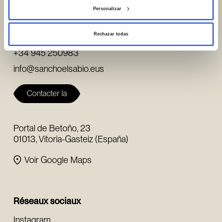
Personalizar
Où sommes-nous / Contact
+34 945 253932
Rechazar todas
+34 945 250983
info@sanchoelsabio.eus
Contacter la
fondation
Portal de Betoño, 23
01013, Vitoria-Gasteiz (España)
Voir Google Maps
Réseaux sociaux
Instagram