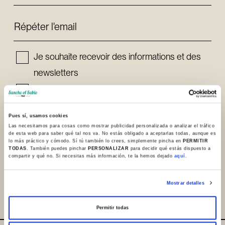
Répéter l'email
Je souhaite recevoir des informations et des
newsletters
J'ai lu et j'accepte la
Politique de confidentialité
et
Mentions légales
Pues sí, usamos cookies
Las necesitamos para cosas como mostrar publicidad personalizada o analizar el tráfico
de esta web para saber qué tal nos va. No estás obligado a aceptarlas todas, aunque es
Inscrivez-vous
lo más práctico y cómodo. Sí tú también lo crees, simplemente pincha en
PERMITIR
TODAS
. También puedes pinchar
PERSONALIZAR
para decidir qué estás dispuesto a
compartir y qué no. Si necesitas más información, te la hemos dejado
aquí.
Mostrar detalles
Permitir todas