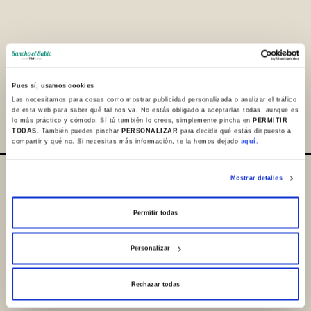
Pues sí, usamos cookies
Partager
Las necesitamos para cosas como mostrar publicidad personalizada o analizar el tráfico
de esta web para saber qué tal nos va. No estás obligado a aceptarlas todas, aunque es
lo más práctico y cómodo. Sí tú también lo crees, simplemente pincha en
PERMITIR
TODAS
. También puedes pinchar
PERSONALIZAR
para decidir qué estás dispuesto a
compartir y qué no. Si necesitas más información, te la hemos dejado
aquí.
Mostrar detalles
Où sommes-nous / Contact
+34 945 253932
Permitir todas
+34 945 250983
Personalizar
info@sanchoelsabio.eus
Rechazar todas
Contacter la