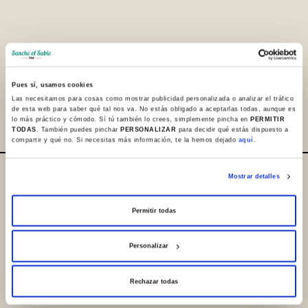
Pues sí, usamos cookies
Partager
Las necesitamos para cosas como mostrar publicidad personalizada o analizar el tráfico
de esta web para saber qué tal nos va. No estás obligado a aceptarlas todas, aunque es
lo más práctico y cómodo. Sí tú también lo crees, simplemente pincha en
PERMITIR
TODAS
. También puedes pinchar
PERSONALIZAR
para decidir qué estás dispuesto a
compartir y qué no. Si necesitas más información, te la hemos dejado
aquí.
Mostrar detalles
Où sommes-nous / Contact
+34 945 253932
Permitir todas
+34 945 250983
Personalizar
info@sanchoelsabio.eus
Rechazar todas
Contacter la