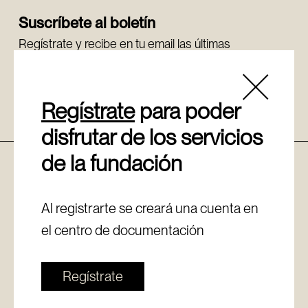
Suscríbete al boletín
Regístrate y recibe en tu email las últimas
novedades.
Regístrate
Regístrate
para poder
disfrutar de los servicios
de la fundación
Política de cookies
Aviso legal
Canal de denuncias
Al registrarte se creará una cuenta en
Política de privacidad
el centro de documentación
Regístrate
© Copyright - Fundación Sancho el Sabio Vital Fundazioa