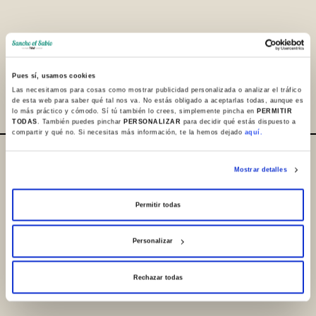
Pues sí, usamos cookies
Compartir
Las necesitamos para cosas como mostrar publicidad personalizada o analizar el tráfico
de esta web para saber qué tal nos va. No estás obligado a aceptarlas todas, aunque es
lo más práctico y cómodo. Sí tú también lo crees, simplemente pincha en
PERMITIR
TODAS
. También puedes pinchar
PERSONALIZAR
para decidir qué estás dispuesto a
compartir y qué no. Si necesitas más información, te la hemos dejado
aquí.
Dónde estamos / Contacto
Mostrar detalles
+34 945 253932
Permitir todas
+34 945 250983
info@sanchoelsabio.eus
Personalizar
Contactar
Rechazar todas