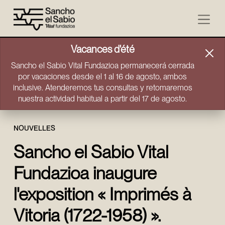
Aller directement au contenu
Vacances d'été
Sancho el Sabio Vital Fundazioa permanecerá cerrada
por vacaciones desde el 1 al 16 de agosto, ambos
inclusive. Atenderemos tus consultas y retomaremos
nuestra actividad habitual a partir del 17 de agosto.
NOUVELLES
Sancho el Sabio Vital
Fundazioa inaugure
l'exposition « Imprimés à
Vitoria (1722-1958) ».