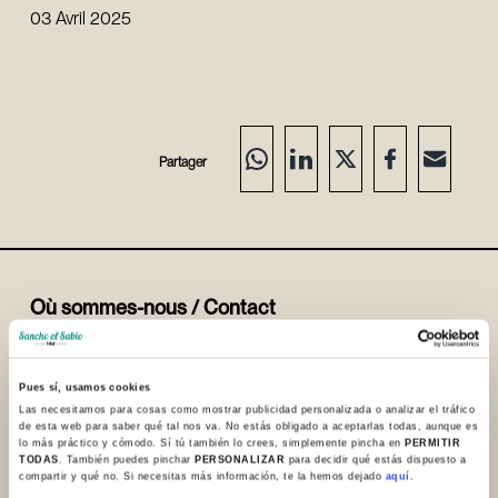
03 Avril 2025
Partager
Où sommes-nous / Contact
+34 945 253932
+34 945 250983
Pues sí, usamos cookies
info@sanchoelsabio.eus
Las necesitamos para cosas como mostrar publicidad personalizada o analizar el tráfico
de esta web para saber qué tal nos va. No estás obligado a aceptarlas todas, aunque es
lo más práctico y cómodo. Sí tú también lo crees, simplemente pincha en
PERMITIR
TODAS
. También puedes pinchar
PERSONALIZAR
para decidir qué estás dispuesto a
Contacter la
compartir y qué no. Si necesitas más información, te la hemos dejado
aquí.