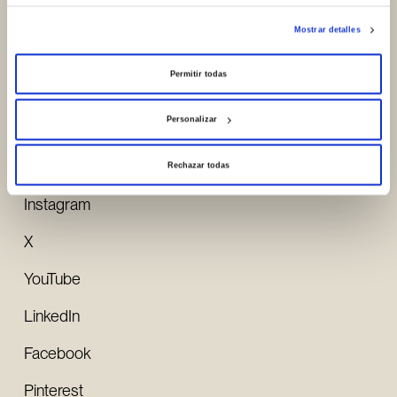
fondation
Mostrar detalles
Portal de Betoño, 23
01013, Vitoria-Gasteiz (España)
Permitir todas
Voir Google Maps
Personalizar
Rechazar todas
Réseaux sociaux
Instagram
X
YouTube
LinkedIn
Facebook
Pinterest