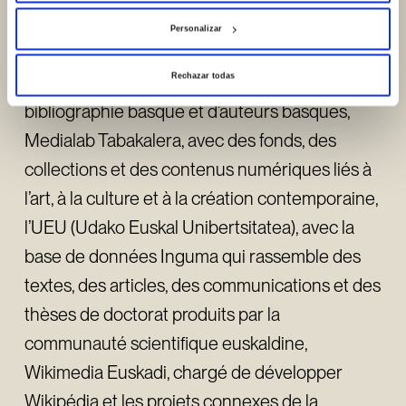
fourniront des données et des objets
Personalizar
numériques à ECHOLOT, sont : la Fondation
Rechazar todas
Sancho el Sabio Vital, avec les catalogues de
bibliographie basque et d’auteurs basques,
Medialab Tabakalera, avec des fonds, des
collections et des contenus numériques liés à
l’art, à la culture et à la création contemporaine,
l’UEU (Udako Euskal Unibertsitatea), avec la
base de données Inguma qui rassemble des
textes, des articles, des communications et des
thèses de doctorat produits par la
communauté scientifique euskaldine,
Wikimedia Euskadi, chargé de développer
Wikipédia et les projets connexes de la