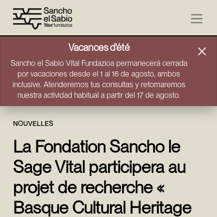
Aller directement au contenu
Vacances d'été
Sancho el Sabio Vital Fundazioa permanecerá cerrada
por vacaciones desde el 1 al 16 de agosto, ambos
inclusive. Atenderemos tus consultas y retomaremos
nuestra actividad habitual a partir del 17 de agosto.
NOUVELLES
La Fondation Sancho le
Sage Vital participera au
projet de recherche «
Basque Cultural Heritage