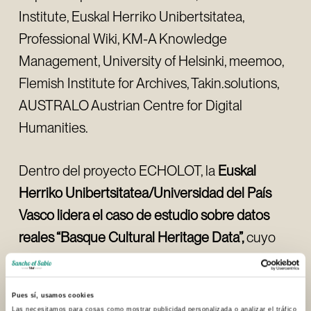
Institute, Euskal Herriko Unibertsitatea,
Professional Wiki, KM-A Knowledge
Management, University of Helsinki, meemoo,
Flemish Institute for Archives, Takin.solutions,
AUSTRALO Austrian Centre for Digital
Humanities.
Dentro del proyecto ECHOLOT, la
Euskal
Herriko Unibertsitatea/Universidad del País
Vasco lidera el caso de estudio sobre datos
reales “Basque Cultural Heritage Data”,
cuyo
objetivo es la creación de la
primera colección
exhaustiva de identificadores de personas y
Pues sí, usamos cookies
entidades relevantes para el patrimonio
Las necesitamos para cosas como mostrar publicidad personalizada o analizar el tráfico