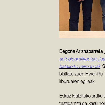
Begoña Ariznabarreta
,
autobiografikoetan: Ju
batailoiko milizianoak,
S
bisitatu zuen Hwei-Ru T
liburuaren egileak.
Eskuz idatzitako artiku
testigantza da, kasu ho