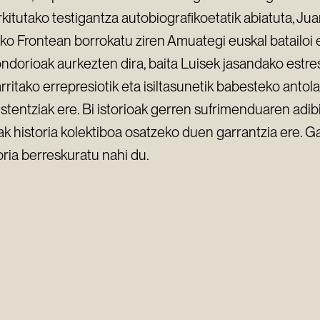
kitutako testigantza autobiografikoetatik abiatuta, Ju
eko Frontean borrokatu ziren Amuategi euskal batailoi
ondorioak aurkezten dira, baita Luisek jasandako estr
rritako errepresiotik eta isiltasunetik babesteko antol
istentziak ere. Bi istorioak gerren sufrimenduaren adib
lak historia kolektiboa osatzeko duen garrantzia ere. G
ia berreskuratu nahi du.