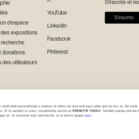
S'inscrire et r
phie
idée
YouTube
S'inscrire
ion d'espace
LinkedIn
 des expositions
Facebook
 recherche
Pinterest
t donations
 des utilisateurs
ublicidad personalizada o analizar el tráfico de esta web para saber qué tal nos va. No estás 
o. Sí tú también lo crees, simplemente pincha en
PERMITIR TODAS
. También puedes pinchar
y qué no. Si necesitas más información, te la hemos dejado
aquí.
ue des cookies
Avis légal
Canal de réclamations
Politique de confide