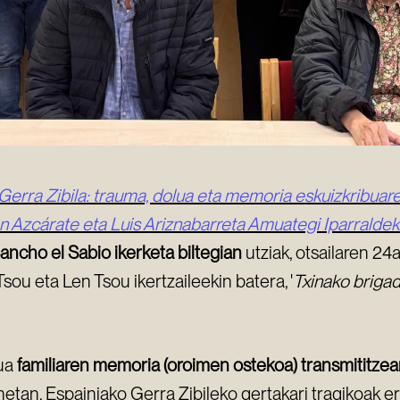
Gerra Zibila: trauma, dolua eta memoria eskuizkribuare
an Azcárate eta Luis Ariznabarreta Amuategi Iparrald
ancho el Sabio ikerketa biltegian
utziak, otsailaren 24
sou eta Len Tsou ikertzaileekin batera, '
Txinako brigad
lua
familiaren memoria (oroimen ostekoa) transmititzea
netan, Espainiako Gerra Zibileko gertakari tragikoak 