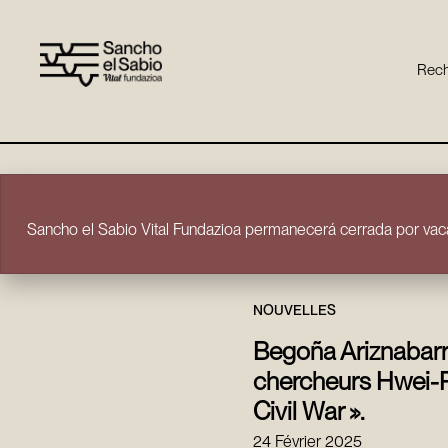
Rech
Aller directement au contenu
Sancho el Sabio Vital Fundazioa permanecerá cerrada por vaca
NOUVELLES
Begoña Ariznabarr
chercheurs Hwei-Ru
Civil War ».
24 Février 2025