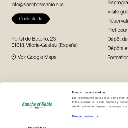
Reprogra
info@sanchoelsabio.eus
Visite gu
Contacter la
Réservat
fondation
Prêt pour
Portal de Betoño, 23
Dépôt de
01013, Vitoria-Gasteiz (España)
Dépôts e
Voir Google Maps
Formation
Pues sí, usamos cookies
Las necesitamos para cosas como mostrar p
todas, aunque es lo más práctico y cómod
decidir qué estás dispuesto a compartir 
© Copyright - Fundación Sancho el Sabio
Politiq
Mostrar detalles