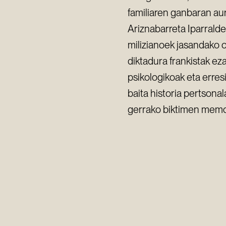
familiaren ganbaran aur
Ariznabarreta Iparrald
milizianoek jasandako 
diktadura frankistak eza
psikologikoak eta erres
baita historia pertsona
gerrako biktimen memor