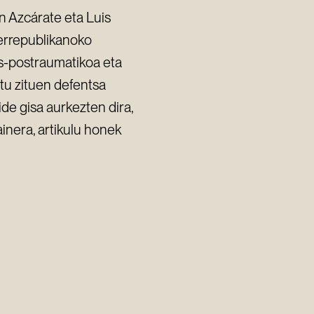
an Azcárate eta Luis
 errepublikanoko
es-postraumatikoa eta
atu zituen defentsa
ide gisa aurkezten dira,
ainera, artikulu honek