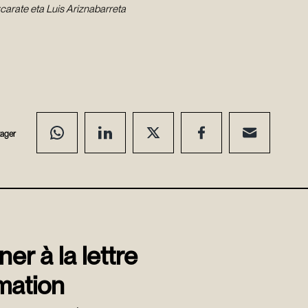
zcarate eta Luis Ariznabarreta
tager
er à la lettre
mation