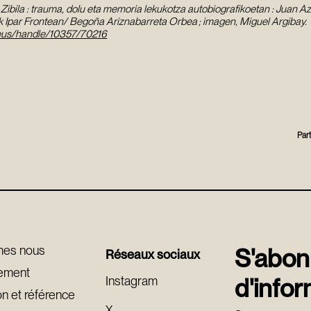
 Zibila : trauma, dolu eta memoria lekukotza autobiografikoetan : Juan A
k Ipar Frontean/ Begoña Ariznabarreta Orbea ; imagen, Miguel Argibay.
a.eus/handle/10357/70216
Par
mes nous
S'abonn
Réseaux sociaux
rement
Instagram
d'infor
on et référence
X