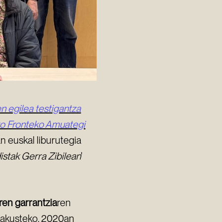
n egilea testigantza
eko Fronteko Amuategi
an euskal liburutegia
istak Gerra Zibilean
'
ren garrantzia
ren
erakusteko. 2020an