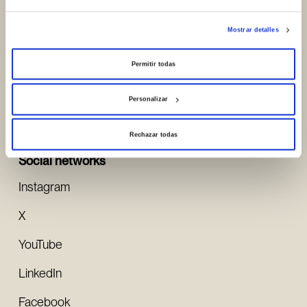
Contact
Mostrar detalles
Portal de Betoño, 23
Permitir todas
01013, Vitoria-Gasteiz (Spain)
Personalizar
See Google Maps
Rechazar todas
Social networks
Instagram
X
YouTube
LinkedIn
Facebook