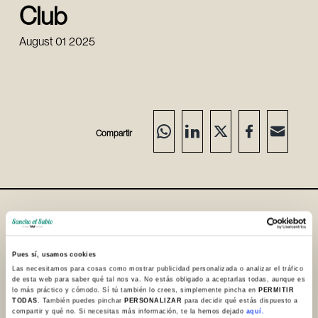
Club
August 01 2025
Compartir
Where are we/ Contact
+34 945 253932
Pues sí, usamos cookies
+34 945 250983
Las necesitamos para cosas como mostrar publicidad personalizada o analizar el tráfico
de esta web para saber qué tal nos va. No estás obligado a aceptarlas todas, aunque es
lo más práctico y cómodo. Sí tú también lo crees, simplemente pincha en
PERMITIR
info@sanchoelsabio.eus
TODAS
. También puedes pinchar
PERSONALIZAR
para decidir qué estás dispuesto a
compartir y qué no. Si necesitas más información, te la hemos dejado
aquí.