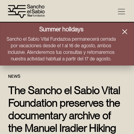
Skip to content
Summer holidays
Sancho el Sabio Vital Fundazioa permanecerá cerrada
por vacaciones desde el 1 al 16 de agosto, ambos
inclusive. Atenderemos tus consultas y retomaremos
nuestra actividad habitual a partir del 17 de agosto.
NEWS
The Sancho el Sabio Vital
Foundation preserves the
documentary archive of
the Manuel Iradier Hiking