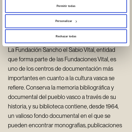
culturales y deportivas que han desarrollado a
Permitir todas
través de sus diferentes secciones y que se
pueden ver en este archivo”.
Personalizar
Rechazar todas
La Fundación Sancho el Sabio Vital, entidad
que forma parte de las Fundaciones Vital, es
uno de los centros de documentación más
importantes en cuanto a la cultura vasca se
refiere. Conserva la memoria bibliográfica y
documental del pueblo vasco a través de su
historia, y su biblioteca contiene, desde 1964,
un valioso fondo documental en el que se
pueden encontrar monografías, publicaciones