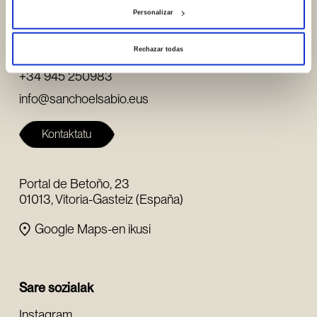
Personalizar
Non gaude / Kontaktua
Rechazar todas
+34 945 253932
+34 945 250983
info@sanchoelsabio.eus
Kontaktatu
Portal de Betoño, 23
01013, Vitoria-Gasteiz (España)
Google Maps-en ikusi
Sare sozialak
Instagram