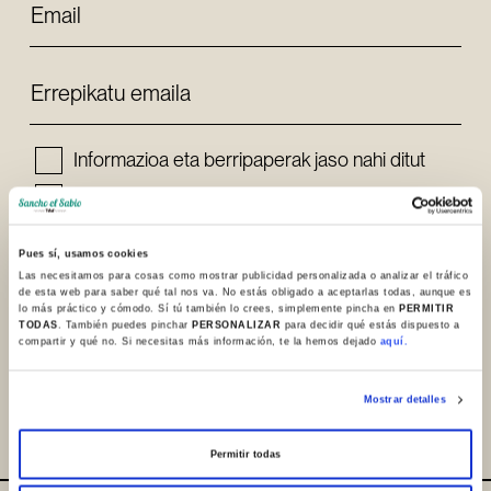
Email
Errepikatu emaila
Informazioa eta berripaperak jaso nahi ditut
Irakurri eta onartzen dut
Pribatutasun-politika
eta
Lege-oharra
Pues sí, usamos cookies
Las necesitamos para cosas como mostrar publicidad personalizada o analizar el tráfico
de esta web para saber qué tal nos va. No estás obligado a aceptarlas todas, aunque es
Eman izena
lo más práctico y cómodo. Sí tú también lo crees, simplemente pincha en
PERMITIR
TODAS
. También puedes pinchar
PERSONALIZAR
para decidir qué estás dispuesto a
compartir y qué no. Si necesitas más información, te la hemos dejado
aquí.
Mostrar detalles
Permitir todas