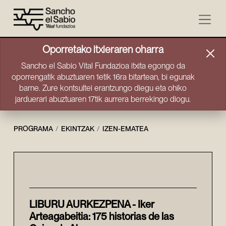
Joan zuzenean edukira
Oporretako itxieraren oharra
Sancho el Sabio Vital Fundazioa itxita egongo da
oporrengatik abuztuaren 1etik 16ra bitartean, bi egunak
barne. Zure kontsultei erantzungo diegu eta ohiko
jarduerari abuztuaren 17tik aurrera berrekingo diogu.
PROGRAMA
EKINTZAK
IZEN-EMATEA
Izen-ematea
LIBURU AURKEZPENA - Iker
Arteagabeitia: 175 historias de las