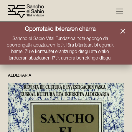
Joan zuzenean edukira
Oporretako itxieraren oharra
Sancho el Sabio Vital Fundazioa itxita egongo da
oporrengatik abuztuaren 1etik 16ra bitartean, bi egunak
barne. Zure kontsultei erantzungo diegu eta ohiko
jarduerari abuztuaren 17tik aurrera berrekingo diogu.
ALDIZKARIA