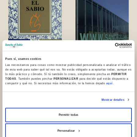
Pues sí, usamos cookies
33 zk.. 2010
35 zk.. 2012
Las necesitamos para cosas como mostrar publicidad personalizada o analizar el tráfico
de esta web para saber qué tal nos va. No estás obligado a aceptarlas todas, aunque es
lo más práctico y cómodo. Sí tú también lo crees, simplemente pincha en
PERMITIR
TODAS
. También puedes pinchar
PERSONALIZAR
para decidir qué estás dispuesto a
compartir y qué no. Si necesitas más información, te la hemos dejado
aquí.
Mostrar detalles
Permitir todas
Personalizar