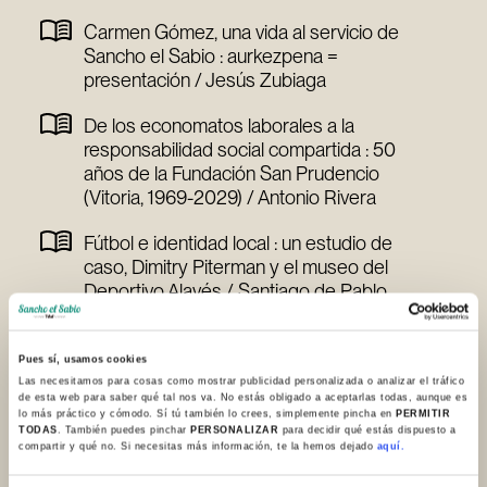
Carmen Gómez, una vida al servicio de
Sancho el Sabio : aurkezpena =
presentación / Jesús Zubiaga
De los economatos laborales a la
responsabilidad social compartida : 50
años de la Fundación San Prudencio
(Vitoria, 1969-2029) / Antonio Rivera
Fútbol e identidad local : un estudio de
caso, Dimitry Piterman y el museo del
Deportivo Alavés / Santiago de Pablo
Oralidad y bertsolarismo vasco / Gorka
Aulestia Txakartegi
Pues sí, usamos cookies
Las necesitamos para cosas como mostrar publicidad personalizada o analizar el tráfico
de esta web para saber qué tal nos va. No estás obligado a aceptarlas todas, aunque es
lo más práctico y cómodo. Sí tú también lo crees, simplemente pincha en
PERMITIR
TODAS
. También puedes pinchar
PERSONALIZAR
para decidir qué estás dispuesto a
compartir y qué no. Si necesitas más información, te la hemos dejado
aquí.