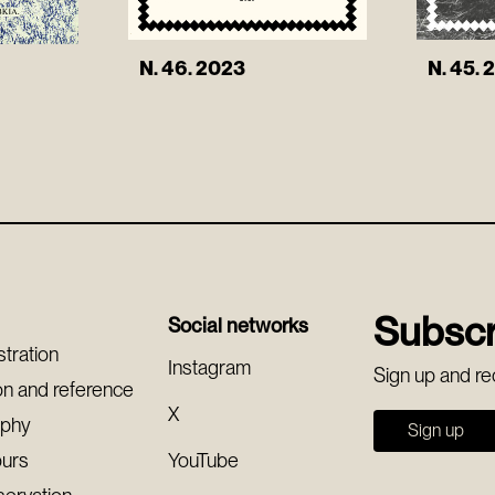
N. 46. 2023
N. 45. 
Subscr
Social networks
stration
Instagram
Sign up and re
on and reference
X
aphy
Sign up
ours
YouTube