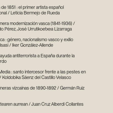
e 1851 : el primer artista español
onal / Leticia Bermejo de Rueda
rimera modernización vasca (1841-1936) /
do Pérez, José Urrutikoetxea Lizarraga
a : género, nacionalismo vasco y exilio
sasi / Iker González-Allende
yuda antiterrorista a España durante la
urdo
Media : santo intercesor frente a las pestes en
 / Koldobika Sáenz del Castillo Velasco
 mineras vizcaínas de 1890-1892 / Germán Ruiz
ztearen aurrean / Juan Cruz Alberdi Collantes