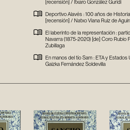
[recensión] / Itxaro González Guridi
Deportivo Alavés : 100 años de Histori
[recensión] / Natxo Viana Ruiz de Aguir
El laberinto de la representación : parti
Navarra (1875-2020) [de] Coro Rubio Po
Zubillaga
En manos del tío Sam : ETA y Estados 
Gaizka Fernández Soldevilla