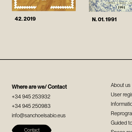
42. 2019
N. 01. 1991
About us
Where are we/ Contact
User regi
+34 945 253932
Informati
+34 945 250983
Reprogr
info@sanchoelsabio.eus
Guided t
Contact