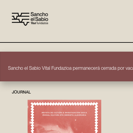
Skip to content
Sancho el Sabio Vital Fundazioa permanecerá cerrada por vaca
JOURNAL