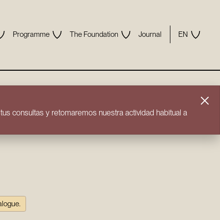
Programme
The Foundation
Journal
EN
us consultas y retomaremos nuestra actividad habitual a
talogue.