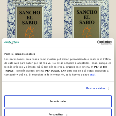
Pues sí, usamos cookies
Las necesitamos para cosas como mostrar publicidad personalizada o analizar el tráfico
de esta web para saber qué tal nos va. No estás obligado a aceptarlas todas, aunque es
N. 34. 2011
N. 33. 2010
lo más práctico y cómodo. Sí tú también lo crees, simplemente pincha en
PERMITIR
TODAS
. También puedes pinchar
PERSONALIZAR
para decidir qué estás dispuesto a
compartir y qué no. Si necesitas más información, te la hemos dejado
aquí.
Mostrar detalles
Permitir todas
Personalizar