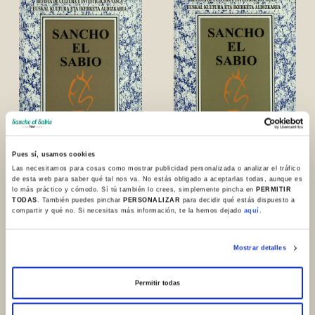
Pues sí, usamos cookies
Las necesitamos para cosas como mostrar publicidad personalizada o analizar el tráfico
de esta web para saber qué tal nos va. No estás obligado a aceptarlas todas, aunque es
N. 34. 2011
N. 33. 2010
lo más práctico y cómodo. Sí tú también lo crees, simplemente pincha en
PERMITIR
TODAS
. También puedes pinchar
PERSONALIZAR
para decidir qué estás dispuesto a
compartir y qué no. Si necesitas más información, te la hemos dejado
aquí.
Mostrar detalles
Permitir todas