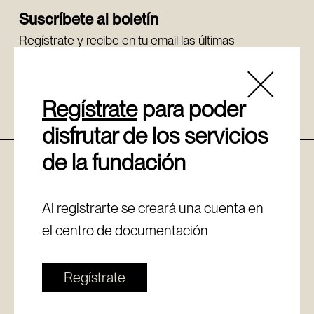
Suscríbete al boletín
Regístrate y recibe en tu email las últimas
novedades.
Regístrate
Regístrate
para poder
disfrutar de los servicios
de la fundación
Política de cookies
Aviso legal
Canal de denuncias
Al registrarte se creará una cuenta en
Política de privacidad
el centro de documentación
Regístrate
© Copyright - Fundación Sancho el Sabio Vital Fundazioa