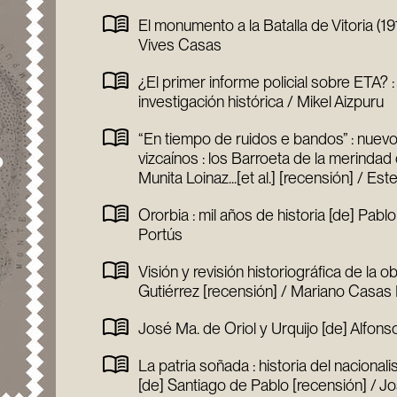
El monumento a la Batalla de Vitoria (1
Vives Casas
¿El primer informe policial sobre ETA? 
investigación histórica / Mikel Aizpuru
“En tiempo de ruidos e bandos” : nuevos
vizcaínos : los Barroeta de la merinda
Munita Loinaz...[et al.] [recensión] / Est
Ororbia : mil años de historia [de] Pab
Portús
Visión y revisión historiográfica de la 
Gutiérrez [recensión] / Mariano Casa
José Ma. de Oriol y Urquijo [de] Alfons
La patria soñada : historia del naciona
[de] Santiago de Pablo [recensión] / J