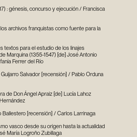
917) : génesis, concurso y ejecución / Francisca
: los archivos franquistas como fuente para la
 textos para el estudio de los linajes
d de Marquina (1355-1547) [de] José Antonio
efanía Ferrer del Río
lo Guijarro Salvador [recensión] / Pablo Orduna
obra de Don Ángel Apraiz [de] Lucía Lahoz
s Hernández
o Ballestero [recensión] / Carlos Larrinaga
lismo vasco desde su origen hasta la actualidad
osé María Logroño Zubillaga