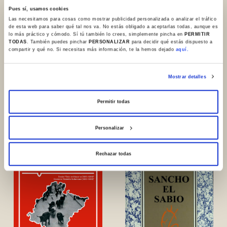
Domínguez Iribarren (coordinadores)
[recensión] / Ana Escauriaza Escudero
Pues sí, usamos cookies
Las necesitamos para cosas como mostrar publicidad personalizada o analizar el tráfico
de esta web para saber qué tal nos va. No estás obligado a aceptarlas todas, aunque es
Autonomía e ideología : tensiones en el
lo más práctico y cómodo. Sí tú también lo crees, simplemente pincha en
PERMITIR
campo cultural vasco [de] Jon Kortazar
TODAS
. También puedes pinchar
PERSONALIZAR
para decidir qué estás dispuesto a
compartir y qué no. Si necesitas más información, te la hemos dejado
aquí.
(ed.) [recensión] / Francisco Javier
Capistegui
Mostrar detalles
Permitir todas
Otros números
Personalizar
Rechazar todas