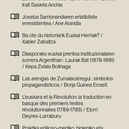
Irati Sasieta Anchia
Joseba Sarrionandiaren erlatibitate
erresistentea / Ane Arandia
Ba ote du historiarik Euskal Herriak? /
Xabier Zabaltza
Diasporako euskal prentsa instituzionalaren
sorrera Argentinan : Laurak Bat (1878-1891)
/ Kepa Zelaia Bolinaga
Las arengas de Zumalacárregui : símbolos
propagandísticos / Borja Guinea Errasti
L’euskara et la Révolution: la traduction en
basque des premiers textes
révolutionnaires (1789-1793) / Elorri
Deyres-Larraburu
Praktika erlijioso-mediko, higieniko eta