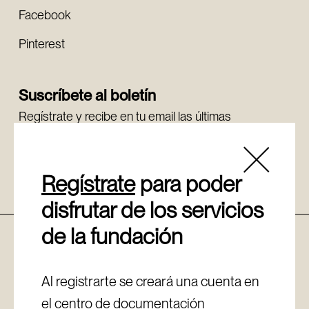
Facebook
Pinterest
Suscríbete al boletín
Regístrate y recibe en tu email las últimas
novedades.
Regístrate
Regístrate
para poder
disfrutar de los servicios
de la fundación
Política de cookies
Aviso legal
Canal de denuncias
Al registrarte se creará una cuenta en
Política de privacidad
el centro de documentación