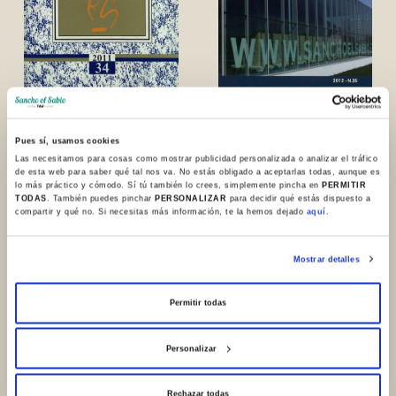
N. 34. 2011
N. 35. 2012
Pues sí, usamos cookies
Las necesitamos para cosas como mostrar publicidad personalizada o analizar el tráfico
de esta web para saber qué tal nos va. No estás obligado a aceptarlas todas, aunque es
lo más práctico y cómodo. Sí tú también lo crees, simplemente pincha en
PERMITIR
TODAS
. También puedes pinchar
PERSONALIZAR
para decidir qué estás dispuesto a
compartir y qué no. Si necesitas más información, te la hemos dejado
aquí.
Mostrar detalles
Permitir todas
Personalizar
Rechazar todas