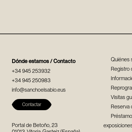
Quiénes
Dónde estamos / Contacto
Registro 
+34 945 253932
Informaci
+34 945 250983
Reprogra
info@sanchoelsabio.eus
Visitas g
Contactar
Reserva 
Préstamo
Portal de Betoño, 23
exposicione
01013, Vitoria-Gasteiz (España)