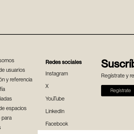
 somos
Suscríb
Redes sociales
de usuarios
Instagram
Regístrate y r
ón y referencia
X
fía
Regístrate
uiadas
YouTube
de espacios
LinkedIn
 para
Facebook
s