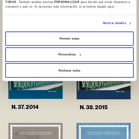
TODAS
. También puedes pinchar
PERSONALIZAR
para decidir qué estás dispuesto a
N. 36. 2013
compartir y qué no. Si necesitas más información, te la hemos dejado
aquí.
N. 35. 2012
Mostrar detalles
Permitir todas
Personalizar
Rechazar todas
N. 37. 2014
N. 38. 2015