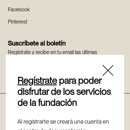
Facebook
Pinterest
Suscríbete al boletín
Regístrate y recibe en tu email las últimas
novedades.
Regístrate
Regístrate
para poder
disfrutar de los servicios
de la fundación
Política de cookies
Aviso legal
Canal de denuncias
Al registrarte se creará una cuenta en
Política de privacidad