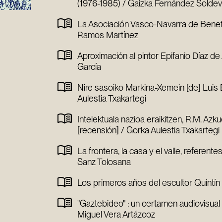
(1976-1985) / Gaizka Fernández Soldevi
La Asociación Vasco-Navarra de Benefi
Ramos Martínez
Aproximación al pintor Epifanio Díaz d
García
Nire sasoiko Markina-Xemein [de] Luis 
Aulestia Txakartegi
Intelektuala nazioa eraikitzen, R.M. Azk
[recensión] / Gorka Aulestia Txakartegi
La frontera, la casa y el valle, referente
Sanz Tolosana
Los primeros años del escultor Quintín
"Gaztebideo" : un certamen audiovisual 
Miguel Vera Artázcoz