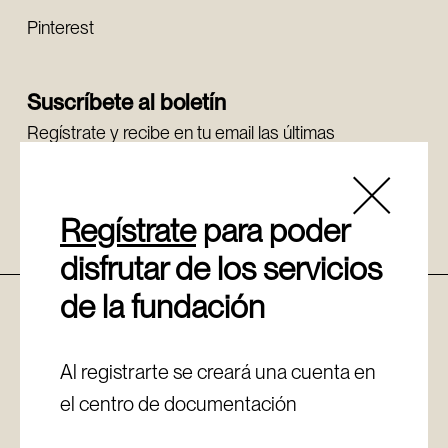
Pinterest
Suscríbete al boletín
Regístrate y recibe en tu email las últimas
novedades.
Regístrate
Regístrate
para poder
disfrutar de los servicios
de la fundación
Política de cookies
Aviso legal
Canal de denuncias
Al registrarte se creará una cuenta en
Política de privacidad
el centro de documentación