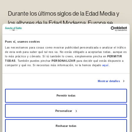
Durante los últimos siglos de la Edad Media y
los albores de la Edad Moderna, Europa se
transformó en un entramado de rutas
comerciales, políticas y culturales que
Pues sí, usamos cookies
Las necesitamos para cosas como mostrar publicidad personalizada o analizar el tráfico
moldearon su historia. En ese mapa de
de esta web para saber qué tal nos va. No estás obligado a aceptarlas todas, aunque es
lo más práctico y cómodo. Sí tú también lo crees, simplemente pincha en
PERMITIR
conexiones, el territorio alavés no fue un mero
TODAS
. También puedes pinchar
PERSONALIZAR
para decidir qué estás dispuesto a
compartir y qué no. Si necesitas más información, te la hemos dejado
aquí.
espectador, sino un activo participante. Esta
conferencia propone un viaje por las redes
Mostrar detalles
artísticas que unieron a Álava con el resto del
Permitir todas
continente, buscando comprender por qué en
sus iglesias y palacios aparecieron, en los
Personalizar
siglos XV y XVI, retablos, artistas o modelos de
origen extranjero. A través de ellos
Rechazar todas