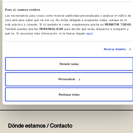
Pues sí, usamos cookies
Las necesitamos para cosas como mostrar publicidad personalizada o analizar el tráfico de
[imagen: Llach, Lluis. Campanades a morts.
esta web para saber qué tal nos va. No estás obligado a aceptarlas todas, aunque es lo
más práctico y cómodo. Sí tú también lo crees, simplemente pincha en
PERMITIR TODAS
.
Madrid : Movieplay , 1977.
También puedes pinchar
PERSONALIZAR
para decidir qué estás dispuesto a compartir y
qué no. Si necesitas más información, te la hemos dejado
aquí.
https://catalogo.sanchoelsabio.eus/Record/4734
Mostrar detalles
Permitir todas
Personalizar
Compartir
Rechazar todas
Dónde estamos / Contacto