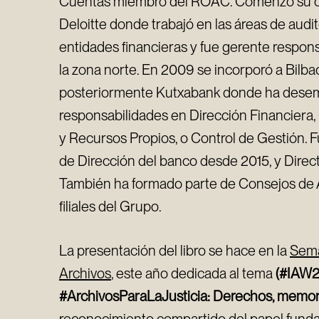
Cuentas miembro del ROAC. Comenzó su ca
Deloitte donde trabajó en las áreas de audit
entidades financieras y fue gerente respons
la zona norte. En 2009 se incorporó a Bilbao
posteriormente Kutxabank donde ha dese
responsabilidades en Dirección Financiera,
y Recursos Propios, o Control de Gestión. F
de Dirección del banco desde 2015, y Direc
También ha formado parte de Consejos de A
filiales del Grupo.
La presentación del libro se hace en la
Sema
Archivos
, este año dedicada al tema
(#IAW2
#ArchivosParaLaJusticia: Derechos, memori