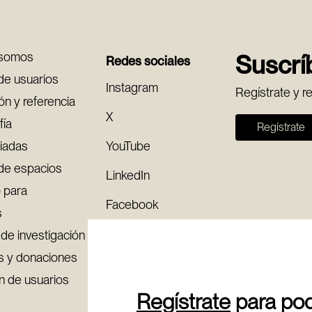
 somos
Suscríb
Redes sociales
de usuarios
Instagram
Regístrate y r
ón y referencia
X
fía
Regístrate
uiadas
YouTube
de espacios
LinkedIn
 para
Facebook
s
Pinterest
de investigación
s y donaciones
n de usuarios
Regístrate
para pode