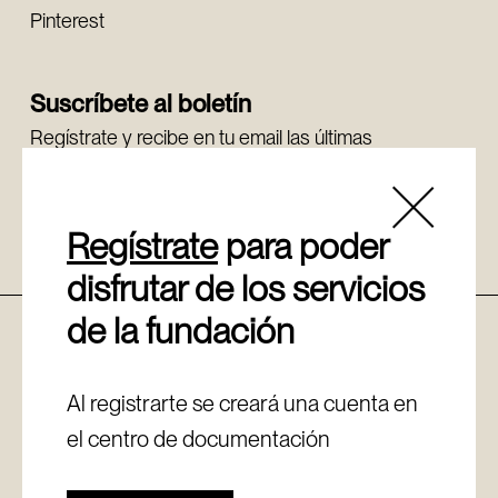
Pinterest
Suscríbete al boletín
Regístrate y recibe en tu email las últimas
novedades.
Regístrate
Regístrate
para poder
disfrutar de los servicios
de la fundación
Política de cookies
Aviso legal
Canal de denuncias
Al registrarte se creará una cuenta en
Política de privacidad
el centro de documentación