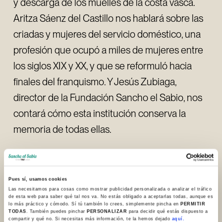
y descarga de los muelles de la costa vasca.
Aritza Sáenz del Castillo nos hablará sobre las
criadas y mujeres del servicio doméstico, una
profesión que ocupó a miles de mujeres entre
los siglos XIX y XX, y que se reformuló hacia
finales del franquismo. Y Jesús Zubiaga,
director de la Fundación Sancho el Sabio, nos
contará cómo esta institución conserva la
memoria de todas ellas.
Todos los capítulos de «El podcast de Sancho
el Sabio» están disponibles en las principales
Pues sí, usamos cookies
plataformas para podcast, en la
página web
y
Las necesitamos para cosas como mostrar publicidad personalizada o analizar el tráfico
de esta web para saber qué tal nos va. No estás obligado a aceptarlas todas, aunque es
lo más práctico y cómodo. Sí tú también lo crees, simplemente pincha en
PERMITIR
en el canal de Youtube de la Fundación.
TODAS
. También puedes pinchar
PERSONALIZAR
para decidir qué estás dispuesto a
compartir y qué no. Si necesitas más información, te la hemos dejado
aquí.