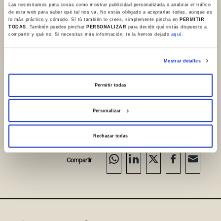
Las necesitamos para cosas como mostrar publicidad personalizada o analizar el tráfico
de esta web para saber qué tal nos va. No estás obligado a aceptarlas todas, aunque es
lo más práctico y cómodo. Sí tú también lo crees, simplemente pincha en
PERMITIR
TODAS
. También puedes pinchar
PERSONALIZAR
para decidir qué estás dispuesto a
compartir y qué no. Si necesitas más información, te la hemos dejado
aquí.
Mostrar detalles
Este catálogo se publica en fase "beta" y se irá
Permitir todas
mejorando de forma continua.
Personalizar
Rechazar todas
Compartir